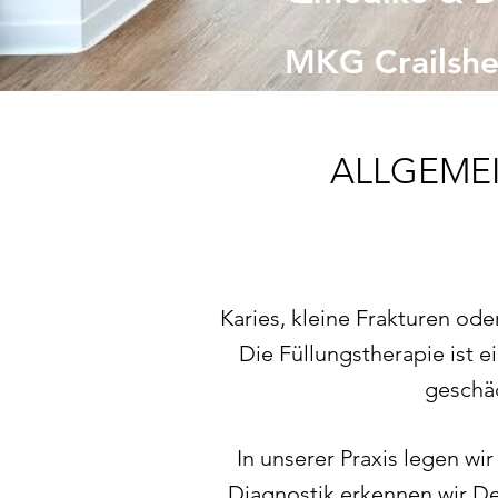
MKG Crailsh
ALLGEME
Karies, kleine Frakturen od
Die Füllungstherapie ist e
geschäd
In unserer Praxis legen w
Diagnostik erkennen wir De