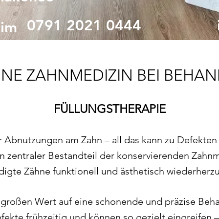
0791 2021 0444
eim
INE ZAHNMEDIZIN BEI BEHA
FÜLLUNGSTHERAPIE
er Abnutzungen am Zahn – all das kann zu Defekten
in zentraler Bestandteil der konservierenden Zahn
igte Zähne funktionell und ästhetisch wiederherzu
ir großen Wert auf eine schonende und präzise Beh
fekte frühzeitig und können so gezielt eingreifen 