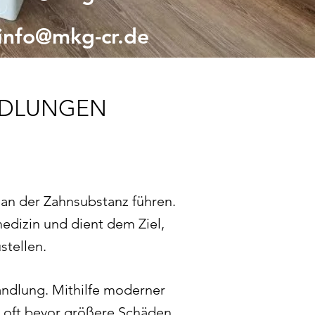
info@mkg-cr.de
NDLUNGEN
 an der Zahnsubstanz führen.
medizin und dient dem Ziel,
stellen.
andlung. Mithilfe moderner
– oft bevor größere Schäden