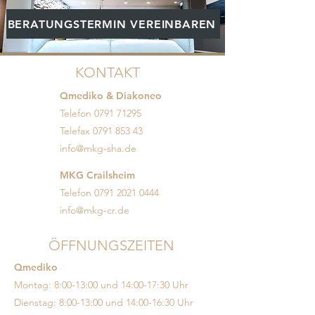
BERATUNGSTERMIN VEREINBAREN
KONTAKT
Qmediko & Diakoneo
Telefon
0791 71295
Telefax
0791 853 43
info@mkg-sha.de
MKG Crailsheim
Telefon
0791 2021 0444
info@mkg-cr.de
ÖFFNUNGSZEITEN
Qmediko
Montag: 8:00-13:00 und 14:00-17:30 Uhr
Dienstag: 8:00-13:00 und 14:00-16:30 Uhr