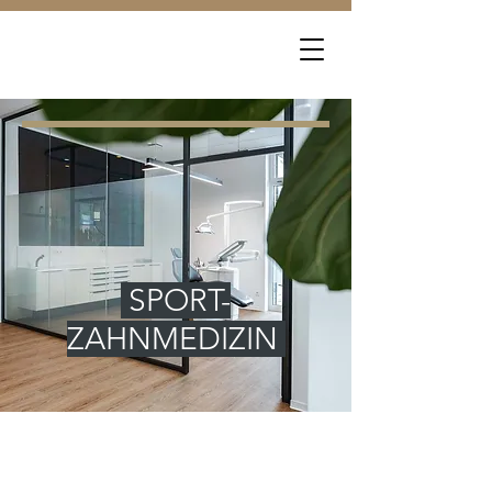
SPORT-
ZAHNMEDIZIN
Qmediko &
Diakoneo
info@mkg-sha.de
0791 753 4880