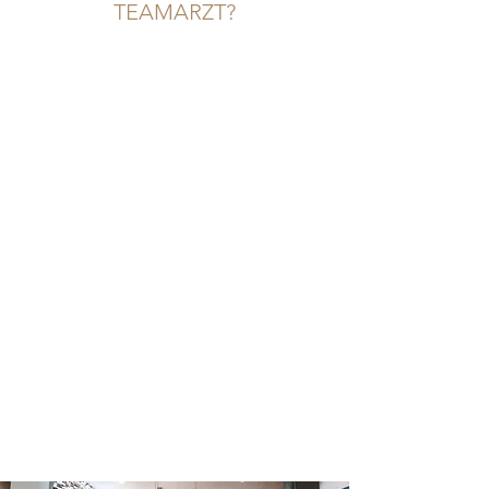
TEAMARZT?
Kontaktieren Sie uns noch heute, um
weitere Informationen zu erhalten. Wir
freuen uns darauf, Sportlern dabei zu
helfen, ihre Mundgesundheit zu
optimieren und ihre sportliche
Performance zu steigern.
SPORT-ZAHNMEDIZIN
INDIVIDUELLER
SPORTMUNDSCHUTZ