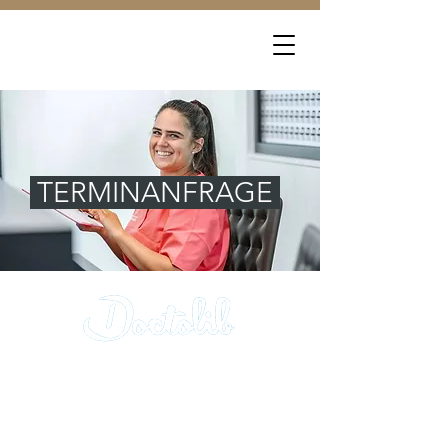
TERMINANFRAGE
Termin online buchen
Qmediko &
Diakoneo