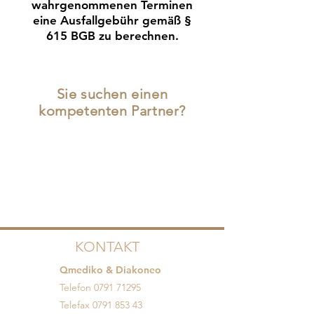
wahrgenommenen Terminen
eine Ausfallgebühr gemäß §
615 BGB zu berechnen.
Sie suchen einen
kompetenten Partner?
Kontaktieren Sie uns noch heute,
um weitere Informationen zu
erhalten oder um eine
Überweisung vorzunehmen. Wir
freuen uns auf eine erfolgreiche
Zusammenarbeit.
KONTAKT
Qmediko & Diakoneo
Telefon
0791 71295
Telefax
0791 853 43