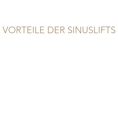
VORTEILE DER SINUSLIFTS
t eine Reihe von Vorteilen für Patienten, die Implan
en:
ät:
Durch den Knochenaufbau mittels Sinuslift wir
enmaterial geschaffen, um das Implantat sicher un
ochenersatz:
Das verwendete Knochenersatzmaterial
tion und sorgt für eine langfristige Stabilität des