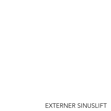
Mehr Möglichk
Knochenverlust
Verbesserte Äst
Position platzi
In unseren Praxisklinik
Fall infrage kommt, kl
EXTERNER SINUSLIFT