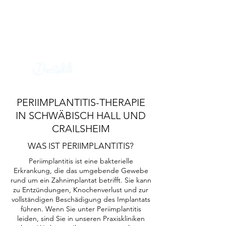
info@mkg-sha.de
0791 753 4880
MKG
Crailsheim
info@mkg-cr.de
0791 2021 0444
Termin
online buchen
PERIIMPLANTITIS-THERAPIE
IN SCHWÄBISCH HALL UND
CRAILSHEIM
WAS IST PERIIMPLANTITIS?
Periimplantitis ist eine bakterielle
Erkrankung, die das umgebende Gewebe
rund um ein Zahnimplantat betrifft. Sie kann
zu Entzündungen, Knochenverlust und zur
vollständigen Beschädigung des Implantats
führen. Wenn Sie unter Periimplantitis
leiden, sind Sie in unseren Praxiskliniken