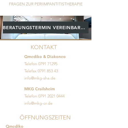
FRAGEN ZUR PERIIMPANTITISTHERAPIE
BERATUNGSTERMIN VEREINBAREN
KONTAKT
Qmediko & Diakoneo
Telefon
0791 71295
Telefax
0791 853 43
info@mkg-sha.de
MKG Crailsheim
Telefon
0791 2021 0444
info@mkg-cr.de
ÖFFNUNGSZEITEN
Qmediko