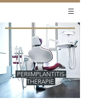
PERIIMPLANTITIS-
THERAPIE
Qmediko &
Diakoneo