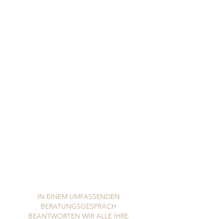
KNOCHENAUFBAU
Es können verschiedene Methoden zum
Einsatz kommen, um den
Knochenaufbau anzuregen und das
Implantat zu stabilisieren.
NACHSORGE UND PFLEGE
Nach der Behandlung geben wir Ihnen
Tipps zur richtigen Nachsorge und
Pflege, um eine erneute Periimplantitis
zu verhindern. Neben der Umsetzung
der korrekten häuslichen Mundhygiene
unterstützen wir Sie mit regelmäßigen
Kontrolluntersuchungen und
professionellen Zahnreinigungen, um
Entzündungen vorzubeugen.
IN EINEM UMFASSENDEN
BERATUNGSGESPRÄCH
BEANTWORTEN WIR ALLE IHRE