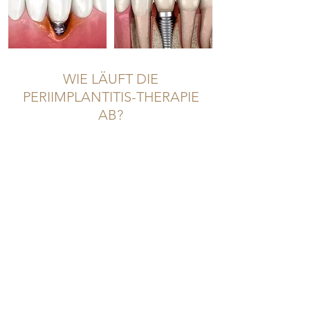
WIE LÄUFT DIE
PERIIMPLANTITIS-THERAPIE
AB?
DIAGNOSE
Wir führen eine gründliche
Untersuchung durch, um das Ausmaß
der Periimplantitis zu evaluieren. Dazu
gehört eine Untersuchung vorliegender
Rötungen und Schwellungen, von
Zahnfleischbluten sowie der Stabilität
des Implantats. Dabei setzen wir
Röntgenaufnahmen und spezielle
Software ein.
BEHANDLUNG OHNE OP